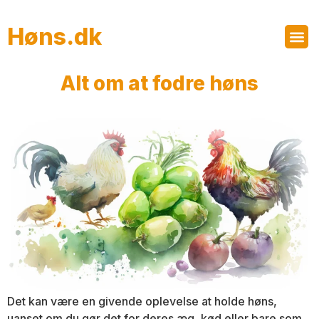
Høns.dk
Alt om at fodre høns
Det kan være en givende oplevelse at holde høns,
uanset om du gør det for deres æg, kød eller bare som