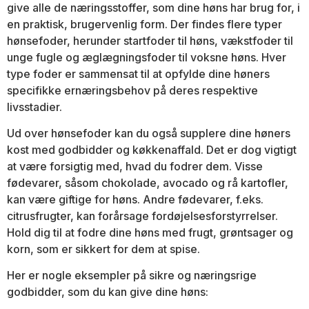
give alle de næringsstoffer, som dine høns har brug for, i
en praktisk, brugervenlig form. Der findes flere typer
hønsefoder, herunder startfoder til høns, vækstfoder til
unge fugle og æglægningsfoder til voksne høns. Hver
type foder er sammensat til at opfylde dine høners
specifikke ernæringsbehov på deres respektive
livsstadier.
Ud over hønsefoder kan du også supplere dine høners
kost med godbidder og køkkenaffald. Det er dog vigtigt
at være forsigtig med, hvad du fodrer dem. Visse
fødevarer, såsom chokolade, avocado og rå kartofler,
kan være giftige for høns. Andre fødevarer, f.eks.
citrusfrugter, kan forårsage fordøjelsesforstyrrelser.
Hold dig til at fodre dine høns med frugt, grøntsager og
korn, som er sikkert for dem at spise.
Her er nogle eksempler på sikre og næringsrige
godbidder, som du kan give dine høns: