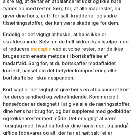
sikre sig, at de får en afbalanceret kost og ikke bare
fyldes op med rester. Sørg for, at alle madrester, du
giver dine høns, er fri for salt, krydderier og andre
tilsætningsstoffer, der kan være skadelige for dem.
Endelig er det vigtigt at huske, at høns ikke er
skraldespande. Selv om de helt sikkert kan hjælpe med
at reducere
madspild
ved at spise rester, bør de ikke
bruges som eneste metode til bortskaffelse af
madaffald. Sørg for, at du bortskaffer madaffaldet
korrekt, uanset om det betyder kompostering eller
bortskaffelse i skraldespanden.
Kort sagt er det vigtigt at give høns en afbalanceret kost
for deres sundhed og velbefindende. Kommercielt
hønsefoder er designet til at give alle de næringsstoffer,
dine høns har brug for, og bør suppleres med godbidder
og køkkenrester med måde. Det er vigtigt at være
forsigtig med, hvad du fodrer dine høns med, og undgå
giftige fødevarer og alt, der har et højt salt- eller