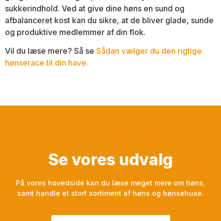
sukkerindhold. Ved at give dine høns en sund og
afbalanceret kost kan du sikre, at de bliver glade, sunde
og produktive medlemmer af din flok.
Vil du læse mere? Så se
Sådan vælger du den rigtige
hønserace til din have.
Se vores udvalg
På vores hovedside kan du læse meget mere om høns,
samt handle et stort sortiment af høns og hønsehuse.